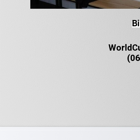
Bi
WorldCu
(06