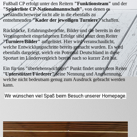
Fußball CP erfolgt unter den Reitern
"Funktionsteam"
und der
"Spielerliste CP-Nationalmannschaft"
, von denen es
verständlicherweise nicht alle in die ebenfalls zu
entnehmenden
"Kader der jeweiligen Turniere"
schaffen.
Rückblicke, Erfahrungsberichte, Bilder und die bereits in der
Vergangenheit eingefahrenen Erfolge sind unter dem Reiter
"
Turniere/Bilder"
aufgelistet. Hier wird veranschaulicht,
welche Entwicklungsschritte bereits gemacht wurden. Es wird
ebenfalls dargelegt, welch ein Potential Deutschland in diese
Sportart im Ländervergleich bereits nach so kurzer Zeit hat.
Ein für uns "überlebenswichtiger" Punkt findet unter dem Reiter
"
Unterstützer/Förderer"
seine Nennung und Anerkennung,
welche nicht bedeutsam genug zum Ausdruck gebracht werden
kann.
Wir wünschen viel Spaß beim Besuch unserer Homepage.